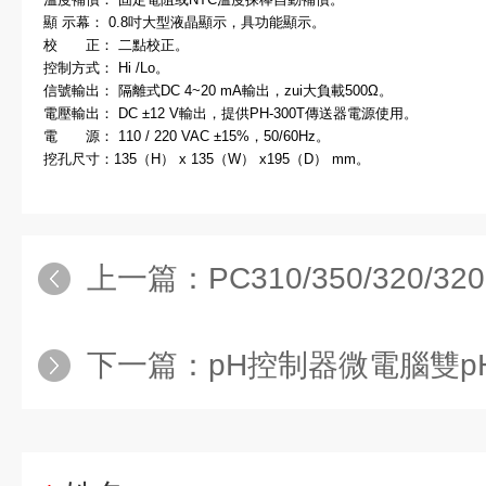
顯 示幕：
0.8
吋大型液晶顯示，具功能顯示。
校 正：
二點校正。
控制方式：
Hi /Lo
。
信號輸出：
隔離式
DC 4~20 mA
輸出，zui大負載
500Ω
。
電壓輸出：
DC ±12 V
輸出，提供
PH-300T
傳送器電源使用。
電 源：
110 / 220 VAC ±15%
，
50/60Hz
。
挖孔尺寸：
135（H） x 135（W） x195（D） mm
。
上一篇：
PC310/350/320/3
下一篇：
pH控制器微電腦雙pH