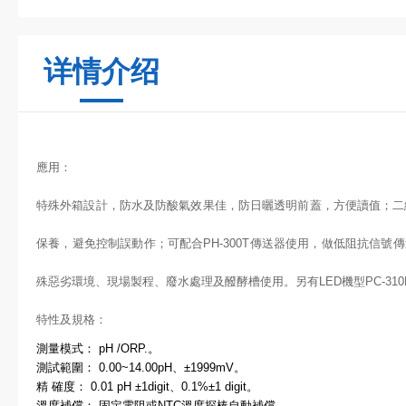
详情介绍
應用：
特殊外箱設計，防水及防酸氣效果佳，防日曬透明前蓋，方便讀值；二
保養，避免控制誤動作；可配合
PH-300T
傳送器使用，做低阻抗信號傳
殊惡劣環境、現場製程、廢水處理及醱酵槽使用。另有
LED
機型
PC-310
特性及規格：
測量模式：
pH /ORP.
。
測試範圍：
0.00~14.00pH
、
±1999mV
。
精 確度：
0.01 pH ±1digit
、
0.1%±1 digit
。
溫度補償：
固定電阻或
NTC
溫度探棒自動補償。