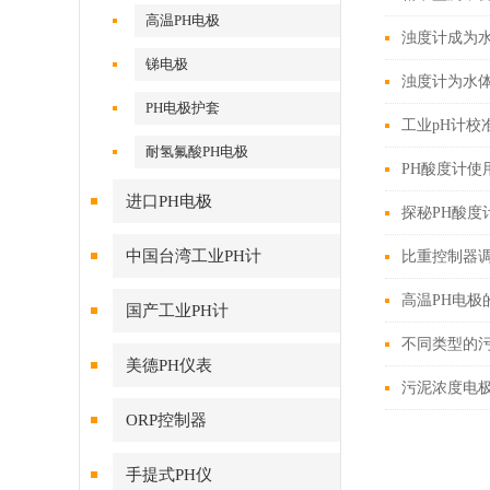
高温PH电极
浊度计成为水
锑电极
浊度计为水
PH电极护套
工业pH计校
耐氢氟酸PH电极
PH酸度计使
进口PH电极
探秘PH酸
中国台湾工业PH计
比重控制器
高温PH电极
国产工业PH计
不同类型的
美德PH仪表
污泥浓度电
ORP控制器
手提式PH仪