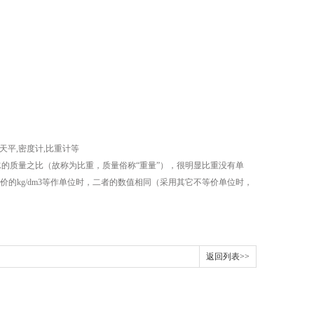
平,密度计,比重计等
的质量之比（故称为比重，质量俗称“重量”），很明显比重没有单
等价的kg/dm3等作单位时，二者的数值相同（采用其它不等价单位时，
返回列表>>