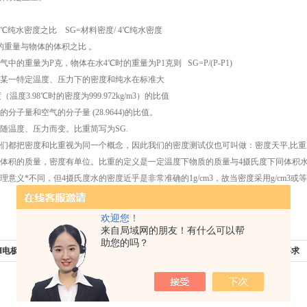
℃纯水密度之比 SG=材料密度/ 4℃纯水密度
的重量与物体的体积之比 。
中的重量为P克，物体在水4℃时的重量为P1克则 SG=P/(P-P1)
某一特定温度、压力下的密度和纯水在标准大
（温度3.98℃时的密度为999.972kg/m3）的比值
分子量和空气的分子量 (28.9644)的比值。
随温度、压力而变。比重简写为SG.
们都把密度和比重视为同一个概念，因此我们的密度测试仪也可叫做：密度天平,比重天
体积的质量，密度有单位。比重的定义是一定温度下物质的质量与4摄氏度下同体积水
意义*不同，但4摄氏度水的密度近乎是非常准确的1g/cm3，故当密度采用g/cm3或
欢迎您！
来自局域网的朋友！有什么可以帮
助您的吗？
H电极的相关问题解答
下一篇：
探讨ph电*内阻对ph表的要求