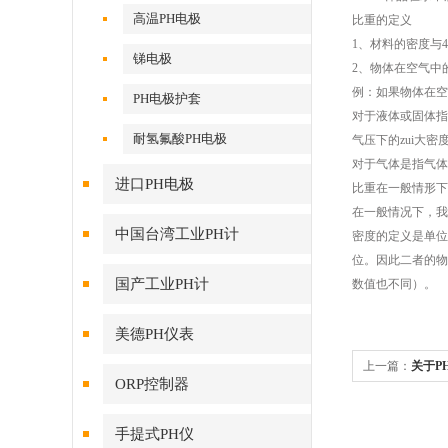
高温PH电极
比重的定义
1、材料的密度与4
锑电极
2、物体在空气中
例：如果物体在空气
PH电极护套
对于液体或固体指
耐氢氟酸PH电极
气压下的zui大密度
对于气体是指气体的
进口PH电极
比重在一般情形下
在一般情况下，我
中国台湾工业PH计
密度的定义是单位
位。因此二者的物理
国产工业PH计
数值也不同）。
美德PH仪表
上一篇：
关于P
ORP控制器
手提式PH仪