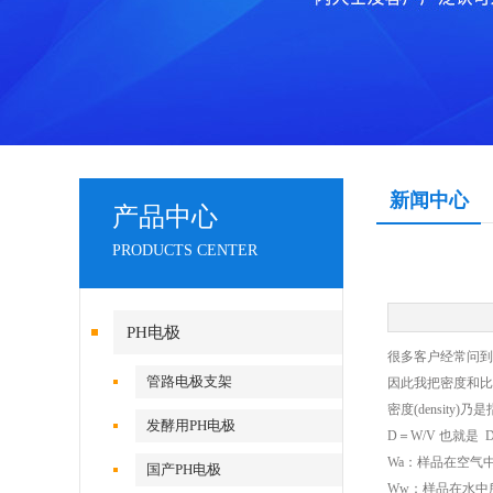
新闻中心
产品中心
PRODUCTS CENTER
PH电极
很多客户经常问到
管路电极支架
因此我把密度和比
密度(density
发酵用PH电极
D＝W/V 也就是 
Wa：样品在空气
国产PH电极
Ww：样品在水中