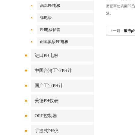
高温PH电极
磨损而使表面凹凸
液。
锑电极
PH电极护套
上一篇：
镀液p
耐氢氟酸PH电极
进口PH电极
中国台湾工业PH计
国产工业PH计
美德PH仪表
ORP控制器
手提式PH仪