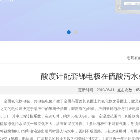
您现在
酸度计配套锑电极在硫酸污水
更新时间：2010-06-11 点击次数：65
一金属氧化物电极，共电极电位产生于金属与覆盖其表面上的氧化物之界面上，故又
之间的电位差决定于溶液中的氢离子活度，即溶液的pH值。故测量锑电极与甘汞电极
U=K·pH，其中K为转换系数，在20℃时，约为55毫伏/pH。在一定温度范围内，K
硫酸净化污水温度一般变化不大，故末加温度补偿。1.参比电极中不能有气泡，务须将
需将锑块和KC1饱和溶液渗出端同时浸人污水中，否则不成回路。3.初次使用时，可用实验
和W2（量程）电位器。厂调整后的转换系数为65毫伏/pH左右。4.在将近一年半时间