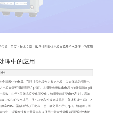
的位置：
首页
>
技术文章
> 酸度计配套锑电极在硫酸污水处理中的应用
处理中的应用
46次
称金属氧化物电极。它以甘汞电极作为参比电极，以金属锑为测量电
之电位差即可测得溶液之pH值。此测量电极输出电压与被测溶液的pH
近似为一常数。由于K值随温度变化而变化，如测量精度要求较高 时，需加
橡皮答内的气泡排尽，使KC1饱和溶液充满盐桥，并调整渗出端1～2
室PHS- 2型酸度计校正此表，使二者之差小于0, 5pH。如超差，可
的运行中，曾调换过数支甘汞电极.5.使用中曾发生锑块端面因被胶木板