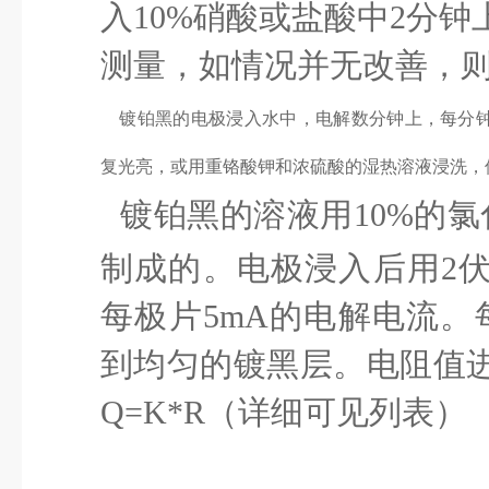
入
10%
硝酸或盐酸中
2
分钟
测量，如情况并无改善，
2、
镀铂黑的电极浸入水中，电解数分钟上，每分
复光亮，或用重铬酸钾和浓硫酸的湿热溶液浸洗，
镀铂黑的溶液用
10%
的氯
3、
制成的。电极浸入后用
2
每极片
5mA
的电解电流。
到均匀的镀黑层。电阻值
Q=K*R
（详细可见列表）