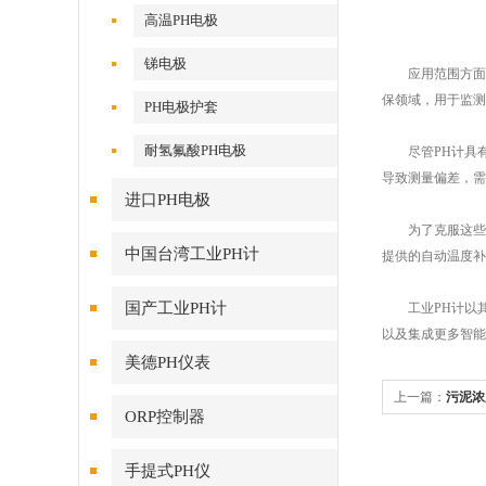
高温PH电极
锑电极
应用范围方面，工
保领域，用于监测
PH电极护套
耐氢氟酸PH电极
尽管PH计具有
导致测量偏差，需
进口PH电极
为了克服这些挑
中国台湾工业PH计
提供的自动温度补
国产工业PH计
工业PH计以其
以及集成更多智能
美德PH仪表
上一篇：
污泥浓
ORP控制器
手提式PH仪