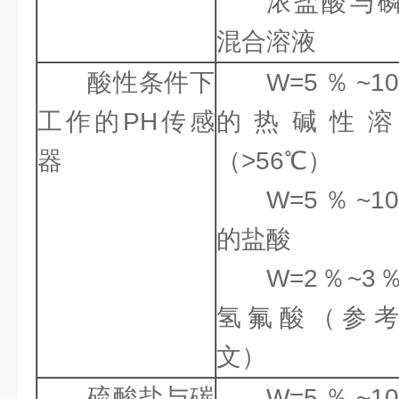
浓盐酸与
混合溶液
酸性条件下
W=5％~1
工作的PH传感
的热碱性溶
器
（>56℃）
W=5％~1
的盐酸
W=2％~3
氢氟酸（参
文）
硫酸盐与碳
W=5％~1