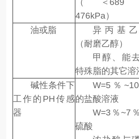
（＜689
476kPa）
油或脂
异丙基乙
（耐磨乙醇）
甲醇、能
特殊脂的其它溶
碱性条件下
W=5％~1
工作的PH传感
的盐酸溶液
器
W=3％~7
硫酸