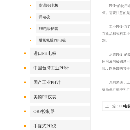
高温PH电极
PH计的使用非
值。需要注意的是
锑电极
工业PH计在许
PH电极护套
在食品和饮料工业
耐氢氟酸PH电极
制。
进口PH电极
尽管PH计的使
同溶液的酸碱度可
中国台湾工业PH计
境，以免影响其性
国产工业PH计
总的来说，工业
提高生产效率和产
美德PH仪表
上一篇：
PH电
ORP控制器
手提式PH仪