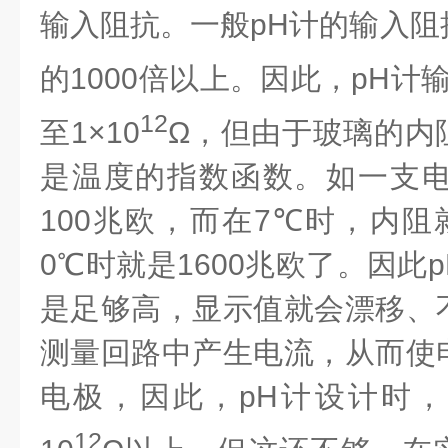
输入阻抗。一般
pH
计的输入阻
的
1000
倍以上。因此，
pH
计
12
至
1
×
10
Ω
，但由于玻璃的内
是温度的指数函数。如一支
100
兆欧，而在
7
℃
时，内阻
0
℃时就是1600兆欧了。因此
是足够高，显示值就会漂移、
测量回路中产生电流，从而使
电极，因此，pH计设计时
12