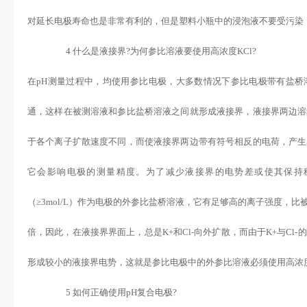
对延长电极寿命也是非常有利的，但是塑料小瓶中的浸泡液不要受污染
4 什么是液接界?为何参比溶液要使用高浓度KCl?
在pH测量过程中，均使用参比电极，大多数情况下参比电极带有盐桥
通，这样在被测溶液和参比盐桥溶液之间就形成液接界，液接界两边溶
于各个离子扩散速度不同，而使液接界两边带有符号相反的电荷，产生
它会影响电极的测量精度。为了减少液接界的电势差或使其保持稳
（≥3mol/L）作为电极的外参比盐桥溶液，它有足够高的离子强度，比被
倍，因此，在液接界界面上，总是K+和Cl-向外扩散，而由于K+与Cl
形成较小的液接界电势，这就是参比电极中的外参比溶液必须使用高浓度
5 如何正确使用pH复合电极?