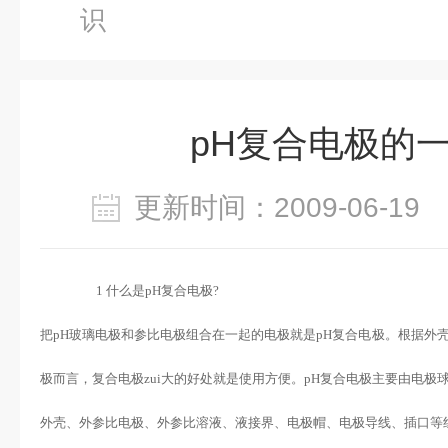
识
pH复合电极的
更新时间：2009-06-1
1 什么是pH复合电极?
把pH玻璃电极和参比电极组合在一起的电极就是pH复合电极。根据外
极而言，复合电极zui大的好处就是使用方便。pH复合电极主要由电
外壳、外参比电极、外参比溶液、液接界、电极帽、电极导线、插口等