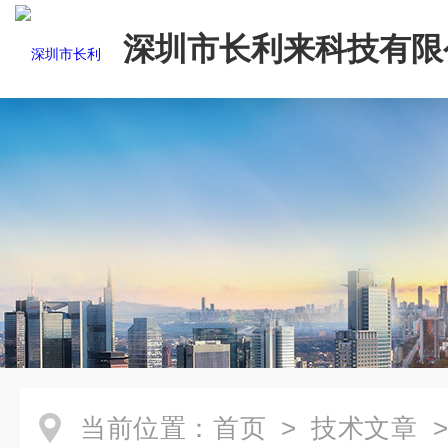
深圳市长利来科技有限
当前位置：
首页
>
技术文章
>