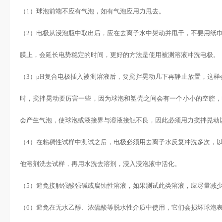
（1）球泡前端不应有气泡，如有气泡应用力甩去。
（2）电极从浸泡瓶中取出后，应在去离子水中晃动并甩干，不要用纸
膜上，会延长电势稳定的时间，更好的方法是使用被测溶液冲洗电极。
（3）pH复合电极插入被测溶液后，要搅拌晃动几下再静止放置，这样
时，搅拌晃动要厉害一些，因为球泡和塑壳之间会有一个小小的空腔，
会产生气泡，使球泡或液接界与溶液接触不良，因此必须用力搅拌晃动
（4）在粘稠性试样中测试之后，电极必须用去离子水反复冲洗多次，
他溶剂洗去试样，再用水洗去溶剂，浸入浸泡液中活化。
（5）避免接触强酸强碱或腐蚀性溶液，如果测试此类溶液，应尽量减
（6）避免在无水乙醇、浓硫酸等脱水性介质中使用，它们会损坏球泡