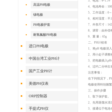
3、电池：4×1.5
高温PH电极
4、电池寿命：10
5、工作温度：0～
锑电极
6、相对湿度：不大
PH电极护套
7、外形尺寸：142
8、调零：由补偿
耐氢氟酸PH电极
9、重 量：65g
二、PH计校准
进口PH电极
1、将pH 电极浸
2、用小起子调整
中国台湾工业PH计
3、把电极插入pH
4、过约二分钟左
国产工业PH计
注意事项：
在下列情况下，P
美德PH仪表
电极使用特别频繁
三、操作步骤
ORP控制器
1、取下保护套。
2、先用蒸馏水清
手提式PH仪
3、接通位于电池