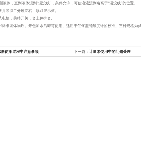
被测液体，直到液体浸到“浸没线”，条件允许，可使溶液浸到略高于“浸没线”的位置。
液并等待二分锺左右．读取显示值。
洗电极．关掉开关．套上保护套。
H标准固体物质。开包加水后即可使用。适用于任何型号酸度计的校准。三种规格为pH=4.00
感器使用过程中注意事项
下一篇：
计量泵使用中的问题处理