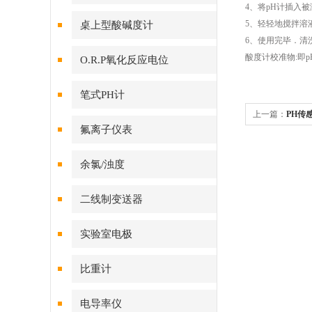
4、将pH计插入
5、轻轻地搅拌溶
桌上型酸碱度计
6、使用完毕．清
酸度计校准物:即p
O.R.P氧化反应电位
笔式PH计
上一篇：
PH传
氟离子仪表
余氯/浊度
二线制变送器
实验室电极
比重计
电导率仪