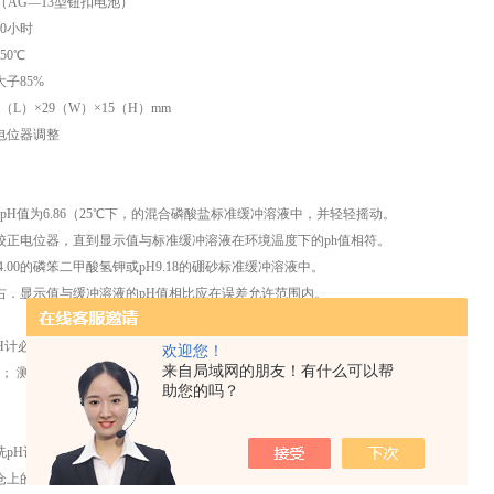
V（AG—13型钮扣电池）
00小时
50℃
子85%
（L）×29（W）×15（H）mm
电位器调整
入pH值为6.86（25℃下，的混合磷酸盐标准缓冲溶液中，并轻轻摇动。
校正电位器，直到显示值与标准缓冲溶液在环境温度下的ph值相符。
4.00的磷笨二甲酸氢钾或pH9.18的硼砂标准缓冲溶液中。
右．显示值与缓冲溶液的pH值相比应在误差允许范围内。
H计必须重新校准： 校准后已使用（或放置）很长时间；
欢迎您！
来自局域网的朋友！有什么可以帮
； 测量精度要求比较高。
助您的吗？
洗pH计的电极．并用滤纸将电极擦干。
仓上的开关。