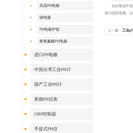
高温PH电极
在好氧池中设置
加污泥回流量。以
锑电极
PH电极护套
上一篇：
工业p
耐氢氟酸PH电极
进口PH电极
中国台湾工业PH计
国产工业PH计
美德PH仪表
ORP控制器
手提式PH仪