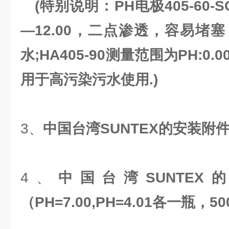
(
特别说明：
PH
电极
405-60-S
—12.00
，二点渗透，容易堵塞
水
;HA405-90
测量范围为
PH:0.0
用于高污染污水使用
.)
3、
中国台湾
SUNTEX
的安装附
4、
中国台湾
SUNTEX
（
PH=7.00,PH=4.01
各一瓶，
50