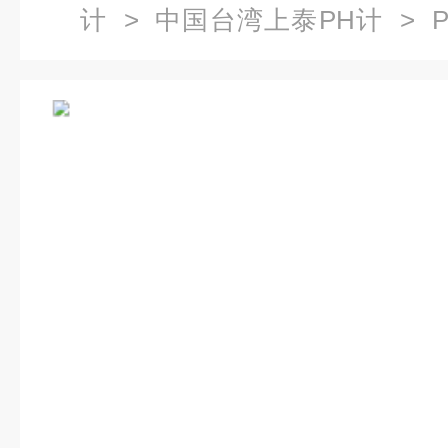
计
>
中国台湾上泰PH计
> P
PC-310A配瑞士PH电极405-60-