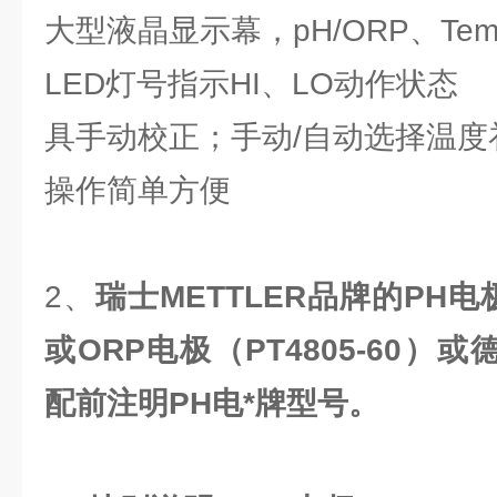
大型液晶显示幕，pH/ORP、T
LED灯号指示HI、LO动作状态
具手动校正；手动/自动选择温度
操作简单方便
2、
瑞士
METTLER
品牌的
PH
电
或
ORP
电极（
PT4805-60
）或德
配前注明PH电*牌型号。