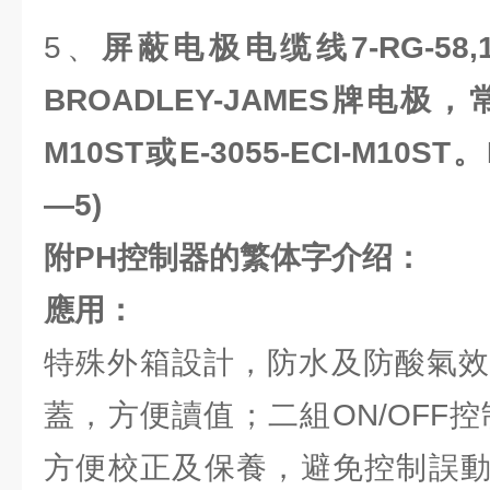
5、
屏蔽电极电缆线
7-RG-58,
BROADLEY-JAMES牌电极，常用
M10ST或E-3055-ECI-M10ST。
—5)
附PH控制器的繁体字介绍：
應用：
特殊外箱設計，防水及防酸氣效
蓋，方便讀值；二組ON/OFF控
方便校正及保養，避免控制誤動作