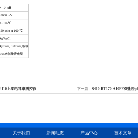
 - 14 pH
±
5000 mV
0 - 105℃
150 psig at 100 ℃
Ag/AgCl
Ryton®, Teflon®,
玻璃
3.05
米
低噪音电缆
-4110上泰电导率测控仪
下一篇：
S410-RT170-A10FF双盐桥
关于我们
新闻动态
产品中心
技术文章