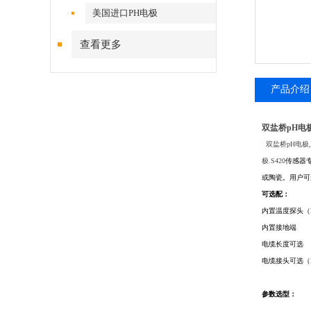
美国进口PH电极
查看更多
产品介绍
双盐桥pH电
双盐桥pH电极,双盐
极.S420
传感器
或陶瓷。用户可
可选配：
内置温度探头（NTC 3
内置接地端
电缆长度可选
电缆接头可选（B
参数选型：