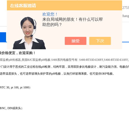
免费咨询：0755-2753
欢迎您！
发邮件给我们：changlil
来自局域网的朋友！有什么可以帮
助您的吗？
相关产品
留言询价
极价格便宜，欢迎采购！
桥pH传感器,美国BJC双盐桥pH电极.S400系列电极型号有: S400-RT33D-E30FF,S400-RT33D-E10FF,S4
专门设计用于恶劣的工业过程在线pH检测，结构牢固，采用双阶参比电极设计，耐污染能力强。电极自带螺纹
选带温度探头，也可选带玻璃头保护罩的pH电极，以免打碎玻璃薄膜。也可提供ORP电极。
0, pt 100, pt 1000）
NC, DIN或剥头）