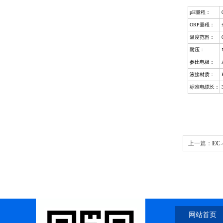
pH
量程：
0
ORP
量程：
温度范围：
耐压：
参比电极：
液接材质：
标准电缆长：
上一篇：
EC
网站首页