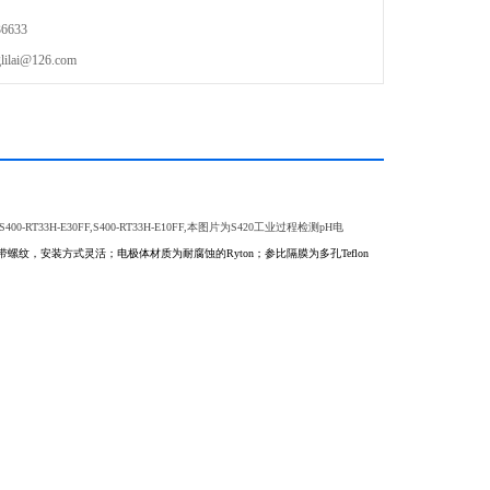
6633
ai@126.com
00-RT33H-E30FF,S400-RT33H-E10FF,本图片为S420工业过程检测pH电
，安装方式灵活；电极体材质为耐腐蚀的Ryton；参比隔膜为多孔Teflon