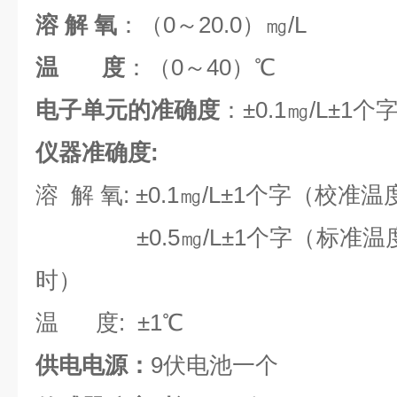
溶 解 氧
：（0～20.0）㎎/L
温 度
：（0～40）℃
电子单元的准确度
：±0.1㎎/L±1个
仪器准确度:
溶 解 氧: ±0.1㎎/L±1个字（校
±0.5㎎/L±1个字（标准温度
时）
温 度: ±1℃
供电电源：
9伏电池一个