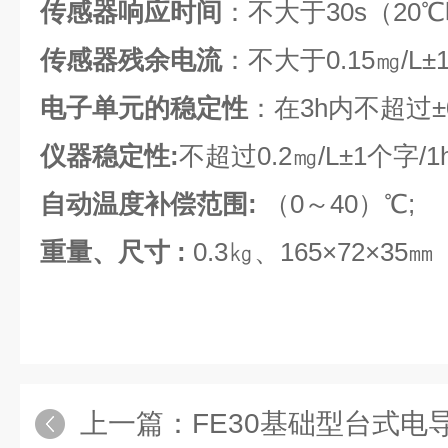
传感器响应时间
：不大于30s（20
传感器残余电流
：不大于0.15㎎/L±
电子单元的稳定性
：在3h内不超过±0
仪器稳定性:
不超过0.2㎎/L±1个字/1h
自动温度补偿范围:
（0～40）℃;
重量、尺寸
:
0.3㎏、165×72×35㎜
上一篇：
FE30基础型台式电