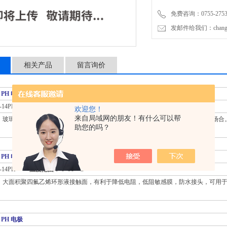
免费咨询：0755-2753
发邮件给我们：changlil
相关产品
留言询价
 PH 电极
-14PH
温度范围：
0 -90 ° C
欢迎您！
来自局域网的朋友！有什么可以帮
：
玻璃外壳，凝胶 KCL 防水接头，半圆敏感膜，易清洗，用于一般工业，实验室场合
助您的吗？
 PH 电极
-14PH
温度范围：
0 -90 ° C
：
大面积聚四氟乙烯环形液接触面，有利于降低电阻，低阻敏感膜，防水接头，可用
 PH 电极