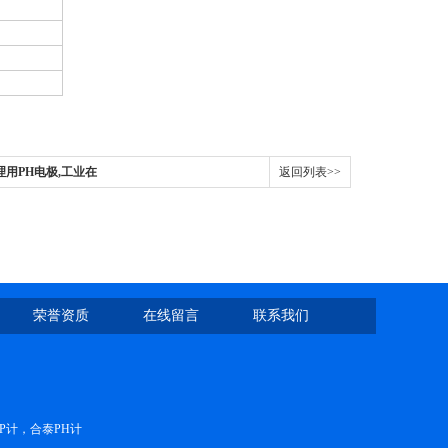
8水处理用PH电极,工业在
返回列表>>
荣誉资质
在线留言
联系我们
RP计，合泰PH计