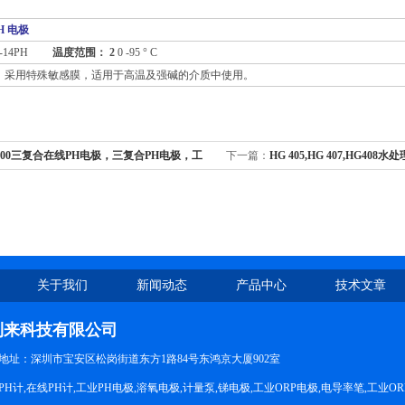
H 电极
-14PH
温度范围： 2
0 -95 ° C
：
采用特殊敏感膜，适用于高温及强碱的介质中使用。
-600三复合在线PH电极，三复合PH电极，工
下一篇：
HG 405,HG 407,HG40
极
线电极，在线PH传感器
关于我们
新闻动态
产品中心
技术文章
利来科技有限公司
地址：深圳市宝安区松岗街道东方1路84号东鸿京大厦902室
H计,在线PH计,工业PH电极,溶氧电极,计量泵,锑电极,工业ORP电极,电导率笔,工业O