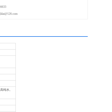
6633
ai@126.com
。
于高纯水。