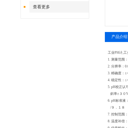
查看更多
产品介绍
工业PH计,工业P
1. 测量范围：0
2. 分辨率：0.
3. 精确度：±
4. 稳定性：≤
5. pH校正
斜率±３０
6. pH标准
/９．１８
7. 控制范围：
8. 温度补偿：