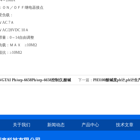
4～20mA
接口：ＯＮ／ＯＦＦ继电器接点
承受负载：
ＶAC 7Ａ
AC/28VDC 10Ａ
迟滞量：0～14自由调整
出负载：ＭＡＸ ≥10MΩ
阻抗：≥10MΩ
GTAI Ph/orp-6658Ph/orp-6658控制仪,酸碱
下一篇：
PH3100酸碱度ph计,ph计
,PH/ORP控制器
关于我们
新闻动态
产品中心
技术文章