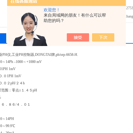
免费咨询：0755-2753
欢迎您！
来自局域网的朋友！有什么可以帮
发邮件给我们：changlil
助您的吗？
相关产品
留言询价
H仪,工业PH控制器,DONGTAI牌,ph/orp-6658-H.
～14Ph –1000～+1000 mV
01PH 1mV
０.０1PH 1mV
０.０２pH/２４h
认可范围：零点±１.４５pH
%
液：６．８６/４．０１
0～14PH
0～99.9℃