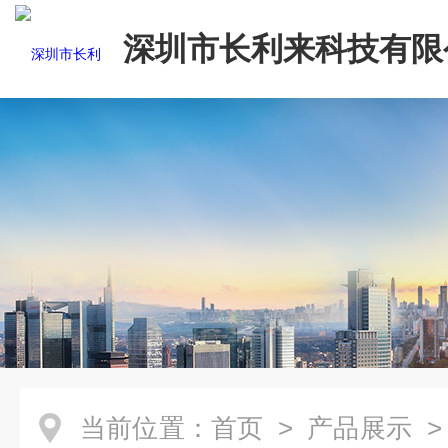
深圳市长利来科技有限
当前位置：
首页
>
产品展示