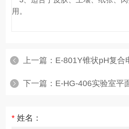
用。
上一篇：
E-801Y锥状pH复合电极，
下一篇：
E-HG-406实验室平面p
*
姓名：