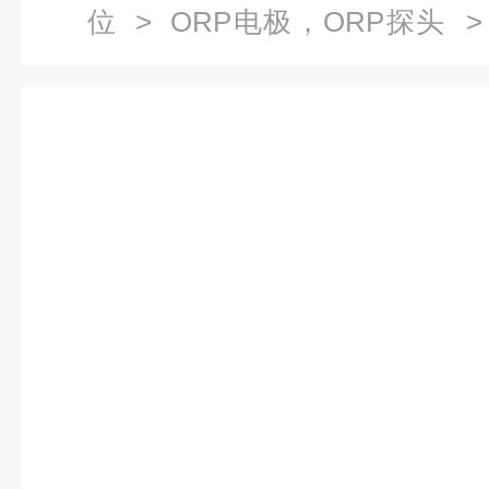
位
>
ORP电极，ORP探头
> 
工业ORP复合电极，氧化还原O
合电极